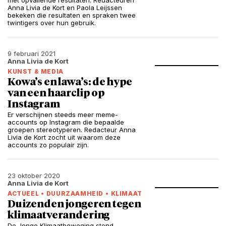
met opvallende resultaten. Redacteuren
Anna Livia de Kort en Paola Leijssen
bekeken die resultaten en spraken twee
twintigers over hun gebruik.
9 februari 2021
Anna Livia de Kort
KUNST & MEDIA
Kowa’s en lawa’s: de hype
van een haarclip op
Instagram
Er verschijnen steeds meer meme-
accounts op Instagram die bepaalde
groepen stereotyperen. Redacteur Anna
Livia de Kort zocht uit waarom deze
accounts zo populair zijn.
23 oktober 2020
Anna Livia de Kort
ACTUEEL
•
DUURZAAMHEID
•
KLIMAAT
Duizenden jongeren tegen
klimaatverandering
De Jonge Klimaatbeweging stond