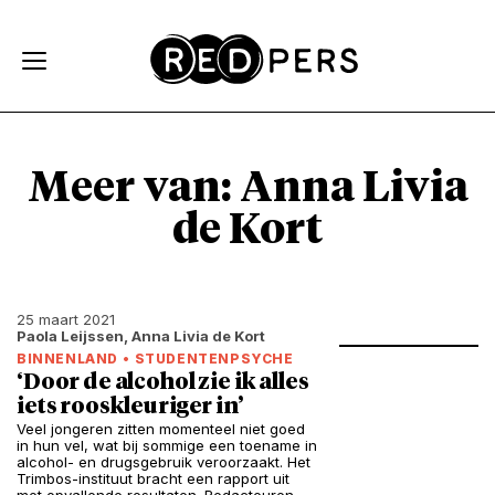
Skip and go to content
Directly to navigation
Meer van: Anna Livia
de Kort
25 maart 2021
Paola Leijssen, Anna Livia de Kort
BINNENLAND
•
STUDENTENPSYCHE
‘Door de alcohol zie ik alles
iets rooskleuriger in’
Veel jongeren zitten momenteel niet goed
in hun vel, wat bij sommige een toename in
alcohol- en drugsgebruik veroorzaakt. Het
Trimbos-instituut bracht een rapport uit