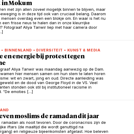
t in Mokum
en met zijn allen zoveel mogelijk binnen te blijven, maar
eweging is in deze tijd ook van cruciaal belang. Daarom
 mensen overdag even een blokje om. En waar is het nu
 een frisse neus te halen dan in onze kleurrijke
? Fotograaf Aliya Tanwir liep met haar camera door
…]
L
•
BINNENLAND
•
DIVERSITEIT
•
KUNST & MEDIA
 en energie bij protest tegen
me
ograaf Aliya Tanwir was maandag aanwezig op de Dam.
kwamen hier mensen samen om hun stem te laten horen
isme: wit en zwart, jong en oud. Directe aanleiding was
iegeweld en de dood van George Floyd in de VS. Veel
ten stonden ook stil bij institutioneel racisme in
. “De emoties […]
LAND
leven moslims de ramadan dit jaar
n ramadan als nooit tevoren. Door de coronacrisis zijn de
ke iftars (de maaltijd die wordt genuttigd na
gang) en religieuze bijeenkomsten afgelast. Hoe beleven