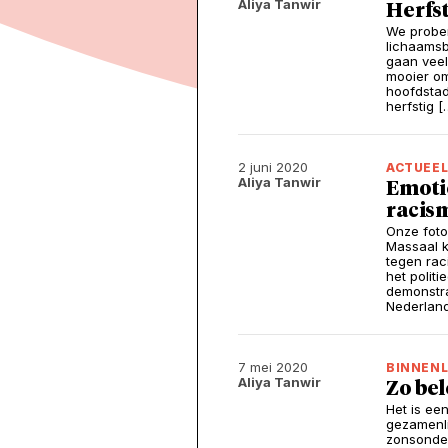
Aliya Tanwir
Herfs
We prober
lichaamsb
gaan veel
mooier om
hoofdstad
herfstig [
2 juni 2020
ACTUEE
Aliya Tanwir
Emotie
racis
Onze fot
Massaal 
tegen rac
het polit
demonstran
Nederland
7 mei 2020
BINNEN
Aliya Tanwir
Zo be
Het is ee
gezamenlij
zonsonder