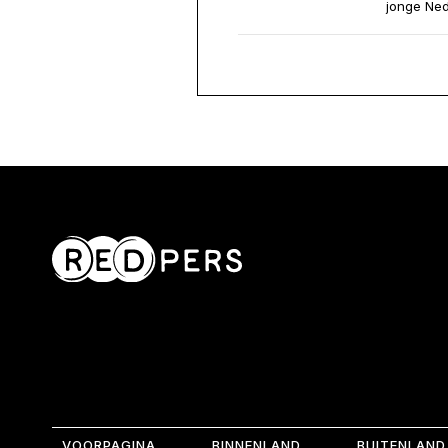
jonge Ne
VOORPAGINA
BINNENLAND
BUITENLAND