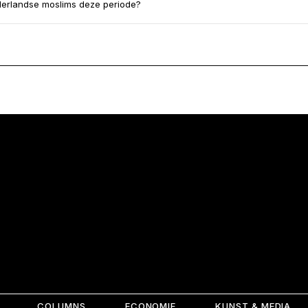
derlandse moslims deze periode?
COLUMNS
ECONOMIE
KUNST & MEDIA