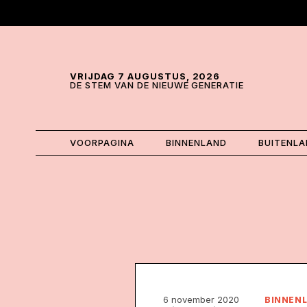
Skip and go to content
Directly to navigation
VRIJDAG 7 AUGUSTUS, 2026
DE STEM VAN DE NIEUWE GENERATIE
VOORPAGINA
BINNENLAND
BUITENL
6 november 2020
BINNEN