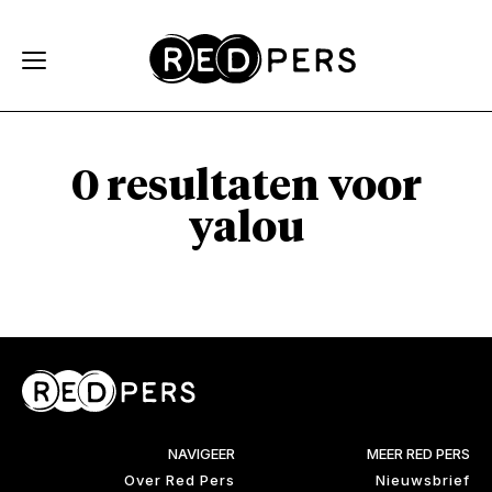
Skip and go to content
Directly to navigation
0 resultaten voor
yalou
NAVIGEER
MEER RED PERS
Over Red Pers
Nieuwsbrief