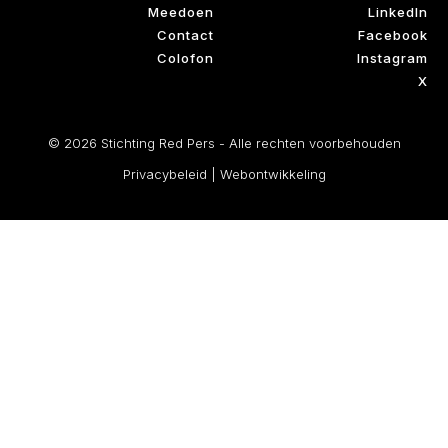
Meedoen
LinkedIn
Contact
Facebook
Colofon
Instagram
X
© 2026 Stichting Red Pers - Alle rechten voorbehouden
Privacybeleid
|
Webontwikkeling